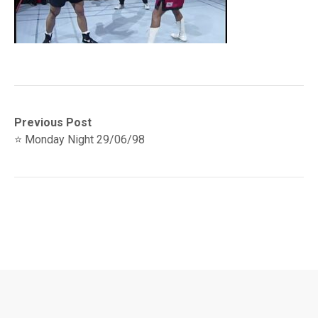
Navegación
Previous
Previous Post
post:
⭐️ Monday Night 29/06/98
de
entradas