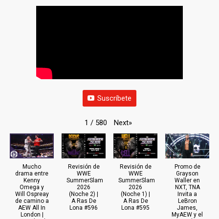
Suscríbete
Next
»
1
/
580
Mucho
Revisión de
Revisión de
Promo de
drama entre
WWE
WWE
Grayson
Kenny
SummerSlam
SummerSlam
Waller en
Omega y
2026
2026
NXT, TNA
Will Ospreay
(Noche 2) |
(Noche 1) |
Invita a
de camino a
A Ras De
A Ras De
LeBron
AEW All In
Lona #596
Lona #595
James,
London |
MyAEW y el