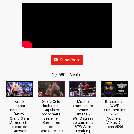
Suscríbete
Next
»
1
/
580
Brock
Stone Cold
Mucho
Revisión de
Lesnar
lucha con
drama entre
WWE
anuncia su
Big Show
Kenny
SummerSlam
"retiro",
por primera
Omega y
2026
Grand Slam
vez en el
Will Ospreay
(Noche 2) |
México, otra
Raw antes
de camino a
A Ras De
promo de
de
AEW All In
Lona #596
Grayson
WrestleMania
London |