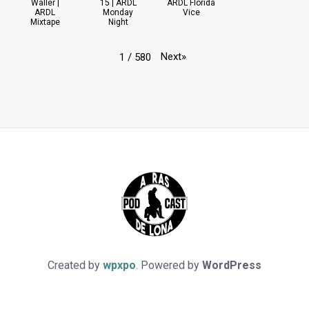
Waller |
15 | ARDL
ARDL Florida
ARDL
Monday
Vice
Mixtape
Night
Next
»
1
/
580
Created by
wpxpo
. Powered by
WordPress