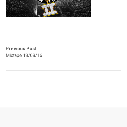
Navegación
Previous
Previous Post
post:
Mixtape 18/08/16
de
entradas