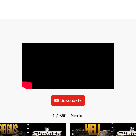
Suscríbete
Next
»
1
/
580