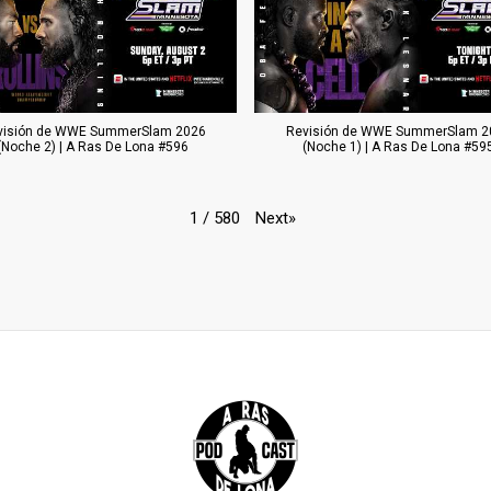
visión de WWE SummerSlam 2026
Revisión de WWE SummerSlam 2
(Noche 2) | A Ras De Lona #596
(Noche 1) | A Ras De Lona #59
Next
»
1
/
580