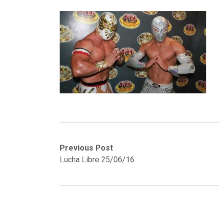
Navegación
Previous
Previous Post
post:
Lucha Libre 25/06/16
de
entradas