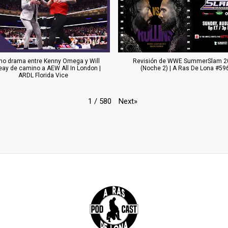
o drama entre Kenny Omega y Will
Revisión de WWE SummerSlam 2
eay de camino a AEW All In London |
(Noche 2) | A Ras De Lona #59
ARDL Florida Vice
Next
»
1
/
580