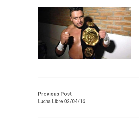
Navegación
Previous
Previous Post
post:
Lucha Libre 02/04/16
de
entradas