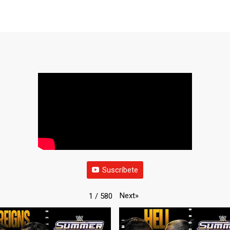
Suscríbete
Next
»
1
/
580