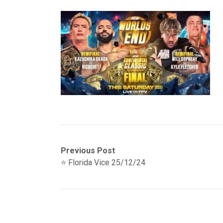
Navegación
Previous
Previous Post
post:
⭐️ Florida Vice 25/12/24
de
entradas