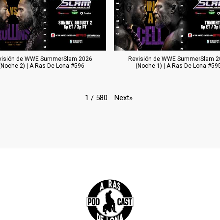
visión de WWE SummerSlam 2026
Revisión de WWE SummerSlam 2
(Noche 2) | A Ras De Lona #596
(Noche 1) | A Ras De Lona #59
Next
»
1
/
580