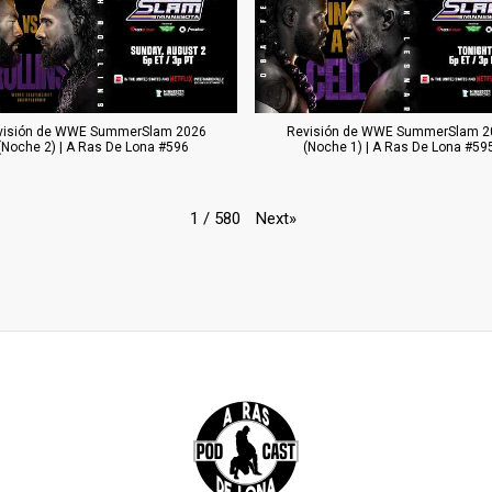
visión de WWE SummerSlam 2026
Revisión de WWE SummerSlam 2
(Noche 2) | A Ras De Lona #596
(Noche 1) | A Ras De Lona #59
Next
»
1
/
580