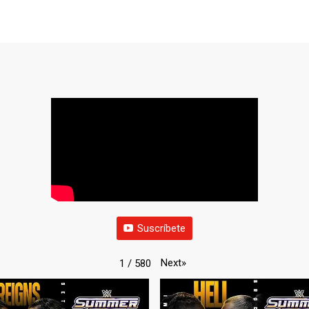
Suscríbete
Next
»
1
/
580