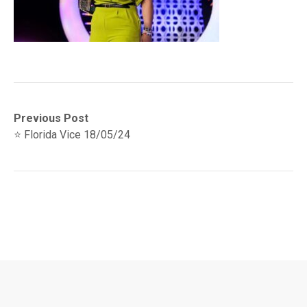
Navegación
Previous
Previous Post
post:
⭐ Florida Vice 18/05/24
de
entradas