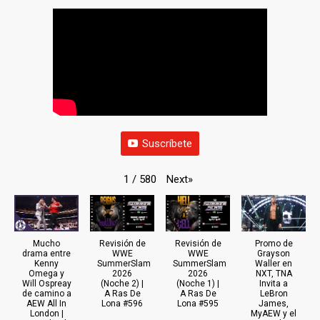
Suscríbete
Next
»
1
/
580
Mucho
Revisión de
Revisión de
Promo de
drama entre
WWE
WWE
Grayson
Kenny
SummerSlam
SummerSlam
Waller en
Omega y
2026
2026
NXT, TNA
Will Ospreay
(Noche 2) |
(Noche 1) |
Invita a
de camino a
A Ras De
A Ras De
LeBron
AEW All In
Lona #596
Lona #595
James,
London |
MyAEW y el