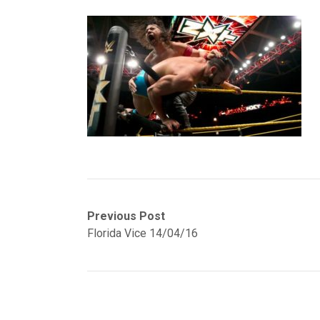
Navegación
Previous
Previous Post
post:
Florida Vice 14/04/16
de
entradas