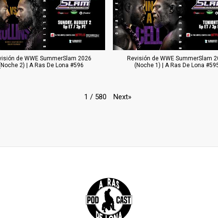
visión de WWE SummerSlam 2026
Revisión de WWE SummerSlam 2
(Noche 2) | A Ras De Lona #596
(Noche 1) | A Ras De Lona #59
Next
»
1
/
580