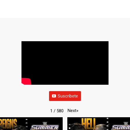
Suscríbete
Next
»
1
/
580