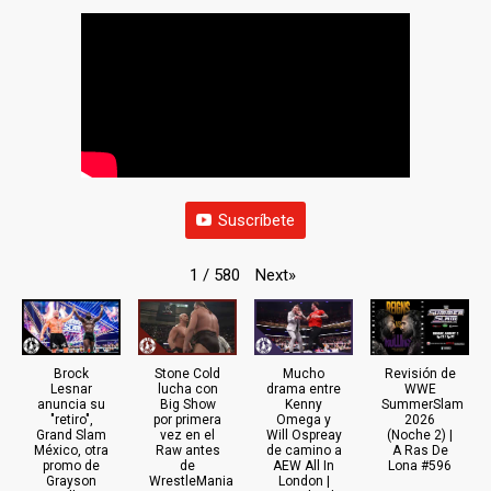
Suscríbete
Next
»
1
/
580
Brock
Stone Cold
Mucho
Revisión de
Lesnar
lucha con
drama entre
WWE
anuncia su
Big Show
Kenny
SummerSlam
"retiro",
por primera
Omega y
2026
Grand Slam
vez en el
Will Ospreay
(Noche 2) |
México, otra
Raw antes
de camino a
A Ras De
promo de
de
AEW All In
Lona #596
Grayson
WrestleMania
London |