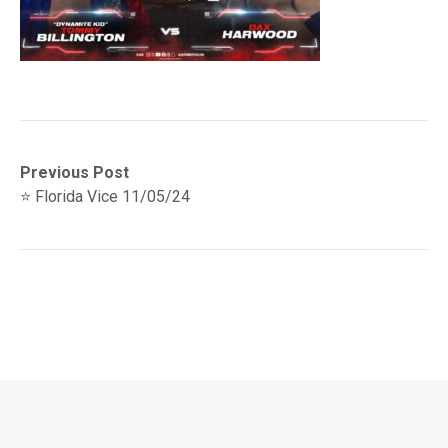
Navegación
Previous
Previous Post
post:
⭐ Florida Vice 11/05/24
de
entradas