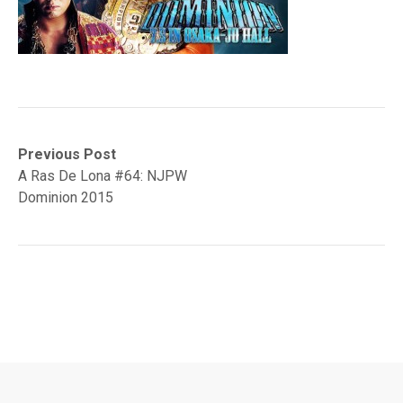
Navegación
Previous
Previous Post
post:
A Ras De Lona #64: NJPW
de
Dominion 2015
entradas