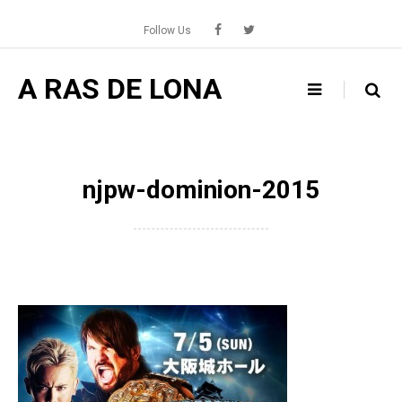
Skip
to
Follow Us
content
A RAS DE LONA
njpw-dominion-2015