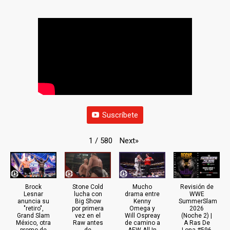
Suscríbete
Next
»
1
/
580
Brock
Stone Cold
Mucho
Revisión de
Lesnar
lucha con
drama entre
WWE
anuncia su
Big Show
Kenny
SummerSlam
"retiro",
por primera
Omega y
2026
Grand Slam
vez en el
Will Ospreay
(Noche 2) |
México, otra
Raw antes
de camino a
A Ras De