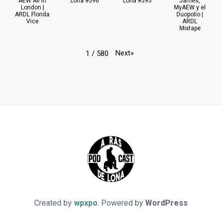
AEW All In
Lona #596
Lona #595
James,
London |
MyAEW y el
ARDL Florida
Duopolio |
Vice
ARDL
Mixtape
Next
»
1
/
580
Created by
wpxpo
. Powered by
WordPress