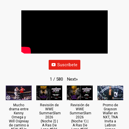
Suscríbete
Next
»
1
/
580
Mucho
Revisión de
Revisión de
Promo de
drama entre
WWE
WWE
Grayson
Kenny
SummerSlam
SummerSlam
Waller en
Omega y
2026
2026
NXT, TNA
Will Ospreay
(Noche 2) |
(Noche 1) |
Invita a
de camino a
A Ras De
A Ras De
LeBron