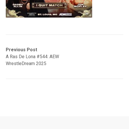
Navegación
Previous
Previous Post
post:
A Ras De Lona #544: AEW
de
WrestleDream 2025
entradas