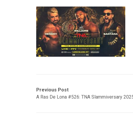
Navegación
Previous
Previous Post
post:
A Ras De Lona #526: TNA Slammiversary 202
de
entradas