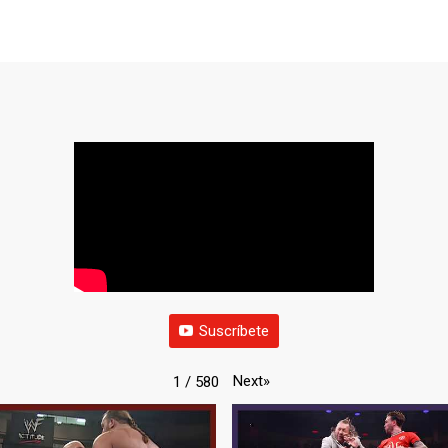
Suscríbete
Next
»
1
/
580