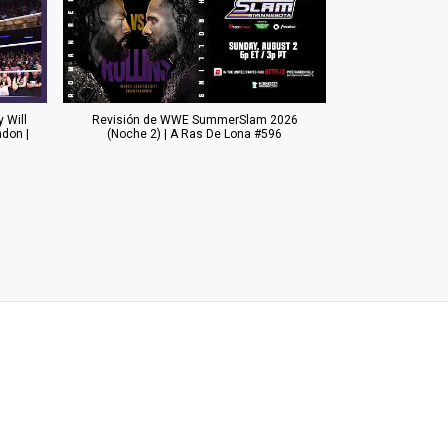
 Will
Revisión de WWE SummerSlam 2026
don |
(Noche 2) | A Ras De Lona #596