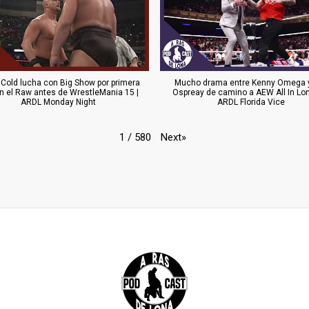
 Cold lucha con Big Show por primera
Mucho drama entre Kenny Omega y
n el Raw antes de WrestleMania 15 |
Ospreay de camino a AEW All In Lon
ARDL Monday Night
ARDL Florida Vice
Next
»
1
/
580