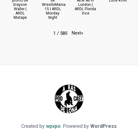
promo de
de
AEW All In
Lona #596
Grayson
WrestleMania
London |
Waller |
15 | ARDL
ARDL Florida
ARDL
Monday
Vice
Mixtape
Night
Next
»
1
/
580
Created by
wpxpo
. Powered by
WordPress