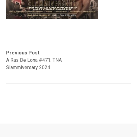
Navegación
Previous
Previous Post
post:
A Ras De Lona #471: TNA
de
Slammiversary 2024
entradas