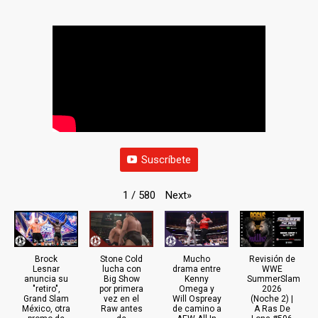
Suscríbete
Next
»
1
/
580
Brock
Stone Cold
Mucho
Revisión de
Lesnar
lucha con
drama entre
WWE
anuncia su
Big Show
Kenny
SummerSlam
"retiro",
por primera
Omega y
2026
Grand Slam
vez en el
Will Ospreay
(Noche 2) |
México, otra
Raw antes
de camino a
A Ras De