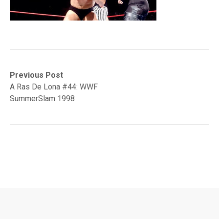
Navegación
Previous
Previous Post
post:
A Ras De Lona #44: WWF
de
SummerSlam 1998
entradas