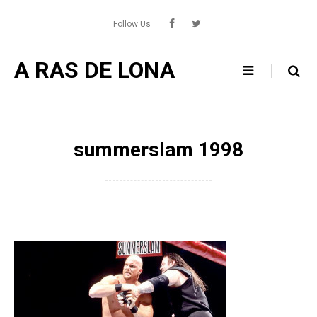
Skip
to
Follow Us
content
A RAS DE LONA
summerslam 1998