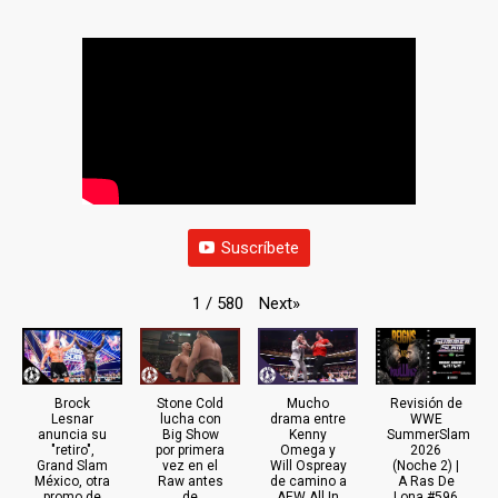
Suscríbete
Next
»
1
/
580
Brock
Stone Cold
Mucho
Revisión de
Lesnar
lucha con
drama entre
WWE
anuncia su
Big Show
Kenny
SummerSlam
"retiro",
por primera
Omega y
2026
Grand Slam
vez en el
Will Ospreay
(Noche 2) |
México, otra
Raw antes
de camino a
A Ras De
promo de
de
AEW All In
Lona #596