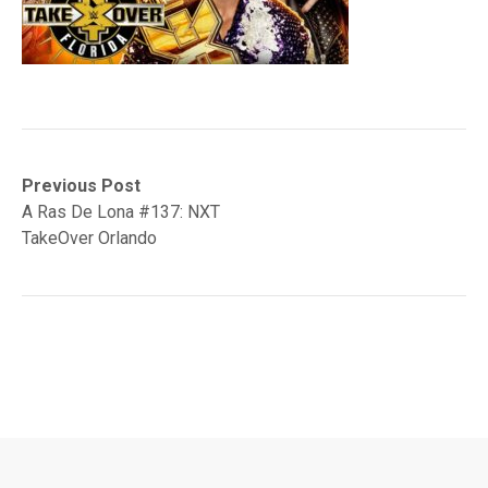
Navegación
Previous
Previous Post
post:
A Ras De Lona #137: NXT
de
TakeOver Orlando
entradas