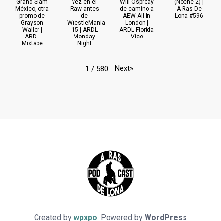
Grand Slam
vez en el
Will Ospreay
(Noche 2) |
México, otra
Raw antes
de camino a
A Ras De
promo de
de
AEW All In
Lona #596
Grayson
WrestleMania
London |
Waller |
15 | ARDL
ARDL Florida
ARDL
Monday
Vice
Mixtape
Night
Next
»
1
/
580
Created by
wpxpo
. Powered by
WordPress