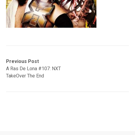
Navegación
Previous
Previous Post
post:
A Ras De Lona #107: NXT
de
TakeOver The End
entradas