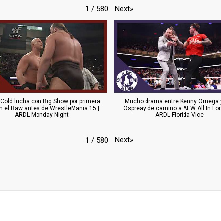
Next
»
1
/
580
 Cold lucha con Big Show por primera
Mucho drama entre Kenny Omega y
n el Raw antes de WrestleMania 15 |
Ospreay de camino a AEW All In Lon
ARDL Monday Night
ARDL Florida Vice
Next
»
1
/
580