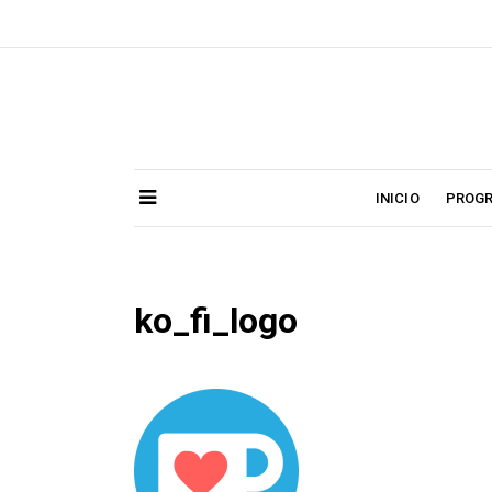
Skip
to
content
INICIO
PROG
ko_fi_logo