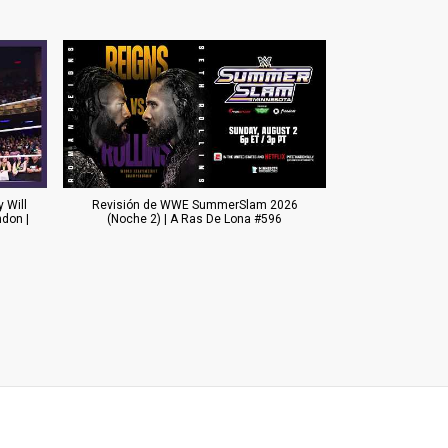
 Will
Revisión de WWE SummerSlam 2026
don |
(Noche 2) | A Ras De Lona #596